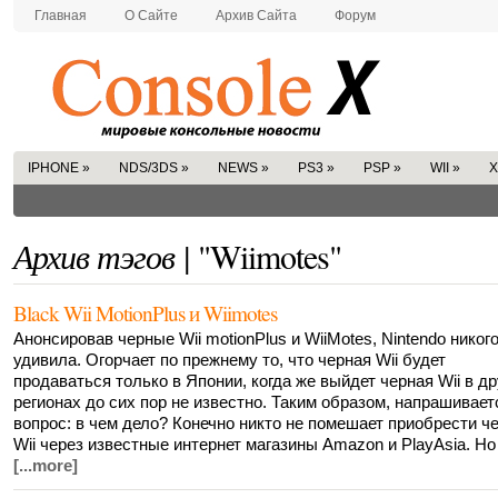
Главная
О Сайте
Архив Сайта
Форум
IPHONE
»
NDS/3DS
»
NEWS
»
PS3
»
PSP
»
WII
»
X
Архив тэгов |
"Wiimotes"
Black Wii MotionPlus и Wiimotes
Анонсировав черные Wii motionPlus и WiiMotes, Nintendo никого
удивила. Огорчает по прежнему то, что черная Wii будет
продаваться только в Японии, когда же выйдет черная Wii в др
регионах до сих пор не известно. Таким образом, напрашивает
вопрос: в чем дело? Конечно никто не помешает приобрести ч
Wii через известные интернет магазины Amazon и PlayAsia. Но [
[...more]