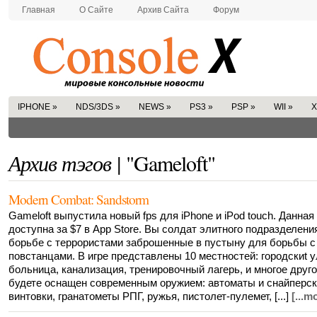
Главная
О Сайте
Архив Сайта
Форум
IPHONE
»
NDS/3DS
»
NEWS
»
PS3
»
PSP
»
WII
»
X
Архив тэгов |
"Gameloft"
Modern Combat: Sandstorm
Gameloft выпустила новый fps для iPhone и iPod touch. Данная
доступна за $7 в App Store. Вы солдат элитного подразделени
борьбе с террористами заброшенные в пустыну для борьбы с
повстанцами. В игре представлены 10 местностей: городскиt 
больница, канализация, тренировочный лагерь, и многое друг
будете оснащен современным оружием: автоматы и снайперс
винтовки, гранатометы РПГ, ружья, пистолет-пулемет, [...]
[...m