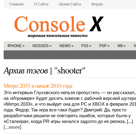
Главная
О Сайте
Архив Сайта
Форум
IPHONE
»
NDS/3DS
»
NEWS
»
PS3
»
PSP
»
WII
»
X
Архив тэгов |
"shooter"
Метро 2033 в начале 2010 года
Это интервью Глуховского нельзя пропустить — он рассказал,
на «Игромире» будет десять компов с рабочей версией шутер
«Метро 2033», и что выйдет она для PC и XBOX в феврале 20
года. Федор: Так игра все-таки будет? Дмитрий: Да, просто
разработчики решили не повторять ошибок, которые были у
«Сталкера», когда PR игры начался задолго до ее релиза, [...]
[...more]