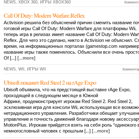
NEWS
,
XBOX 360
,
ИГРЫ XBOX360
Коммента
Call Of Duty: Modern Warfare.Reflex
Activision решила без объяснений причин сменить название по
готовой игры Call Of Duty: Modern Warfare для платформы Wii,
теперь игра в релизах имеет название Call Of Duty: Modern Warf
Reflex. Для чего это сделано, никто в Activision не объяснил. 
время, на информационных порталах (gamestop.com например
название игры также поменялось. Объяснили все очень просто,
Of [...]
[...more]
NEWS
,
WII
,
ИГРЫ WII
Комментар
Ubisoft покажет Red Steel 2 на rAge Expo
Ubisoft объявила, что на предстоящей выставке rAge Expo,
проходящей в следующем месяце в Южной
Африке, продемонстрирует игрокам Red Steel 2. Red Steel 2,
эсклюзивная игра для консоли Wii, использующая все возмож
нетрадиционного управления. Разработчики обещает улучшен
управление и точность движений благодаря новому аксессуару
MotionPlus. Игрокам прийдется взять на себя роль “одинокого 
немногословный человек с прошлым [...]
[...more]